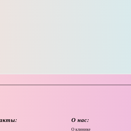
акты:
О нас:
О
клинике